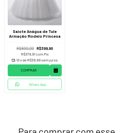
Saiote Anágua de Tule
Armação Modelo Princesa
R$600,00
R$399,90
R$379,91
com
Pix
10
x de
R$39,99
sem juros
COMPRAR
Whats App
Para comprar com esse