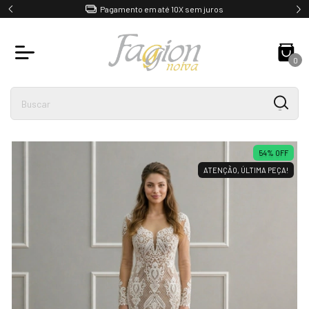
Pagamento em até 10X sem juros
0
54
%
OFF
ATENÇÃO, ÚLTIMA PEÇA!