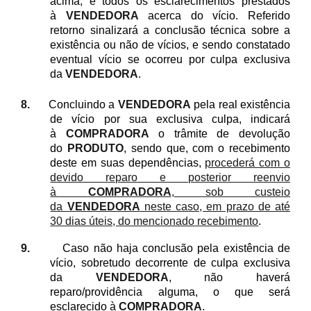
acima, e todos os esclarecimentos prestados
à
VENDEDORA
acerca do vício. Referido
retorno sinalizará a conclusão técnica sobre a
existência ou não de vícios, e sendo constatado
eventual vício se ocorreu por culpa exclusiva
da
VENDEDORA
.
8.
Concluindo a
VENDEDORA
pela real existência
de vício por sua exclusiva culpa, indicará
à
COMPRADORA
o trâmite de devolução
do
PRODUTO
, sendo que, com o recebimento
deste em suas dependências,
procederá com o
devido reparo e posterior reenvio
à
COMPRADORA
, sob custeio
da
VENDEDORA
neste caso, em prazo de até
30 dias úteis, do mencionado recebimento
.
9.
Caso não haja conclusão pela existência de
vício, sobretudo decorrente de culpa exclusiva
da
VENDEDORA
, não haverá
reparo/providência alguma, o que será
esclarecido à
COMPRADORA
.