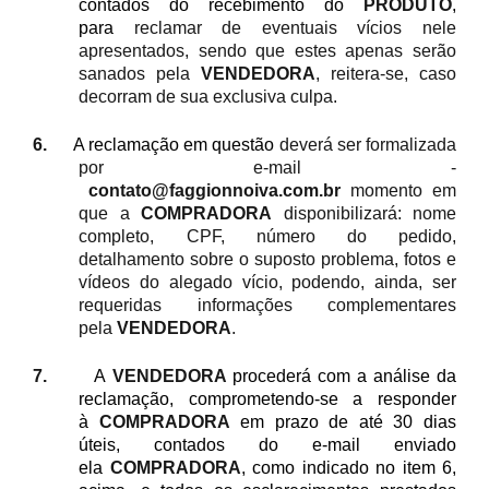
contados do recebimento do
PRODUTO
,
para
reclamar de eventuais vícios nele
apresentados, sendo que estes apenas serão
sanados pela
VENDEDORA
, reitera-se, caso
decorram de sua exclusiva culpa.
6.
A reclamação em questão
deverá ser formalizada
por e-mail -
contato@faggionnoiva.com.br
momento em
que a
COMPRADORA
disponibilizará: nome
completo, CPF, número do pedido,
detalhamento sobre o suposto problema, fotos e
vídeos do alegado vício, podendo, ainda, ser
requeridas informações complementares
pela
VENDEDORA
.
7.
A
VENDEDORA
procederá com a análise da
reclamação, comprometendo-se a responder
à
COMPRADORA
em prazo de até 30 dias
úteis, contados do e-mail enviado
ela
COMPRADORA
, como indicado no item 6,